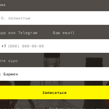
имя
.О. полностью
App или Telegram
Ваш email
+7
ите курс
Записаться