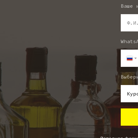
Ваше 
Ф.И
Whats
Выбер